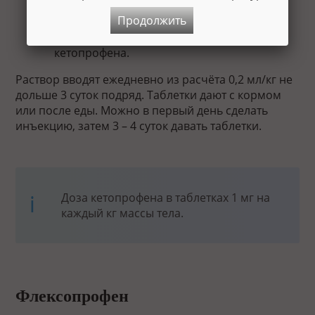
Раствор 1% для инъекций.
Продолжить
Таблетки с содержанием 5, 10, 20 мг
кетопрофена.
Раствор вводят ежедневно из расчёта 0,2 мл/кг не
дольше 3 суток подряд. Таблетки дают с кормом
или после еды. Можно в первый день сделать
инъекцию, затем 3 – 4 суток давать таблетки.
Доза кетопрофена в таблетках 1 мг на
каждый кг массы тела.
Флексопрофен