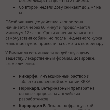
объём лекарства делят на 2 приёма.
Со второй недели дозу снижают до 2 мг на 1
кг.
Обезболивающее действие карпрофена
начинается через 60 минут и продолжается
минимум 12 часов. Сроки лечения зависят от
самочувствия собаки, но после 14-дневного курса
животное нужно привести на осмотр к ветеринару.
У Римадила есть аналоги по действующему
веществу, лекарственным формам, дозировке,
схеме лечения:
Рикарфа.
Инъекционный раствор и
таблетки словенской компании KRKA.
Норокарп.
Ветеринарный препарат на
основе карпрофена английских
разработчиков.
Карпродил F.
Лекарство французской